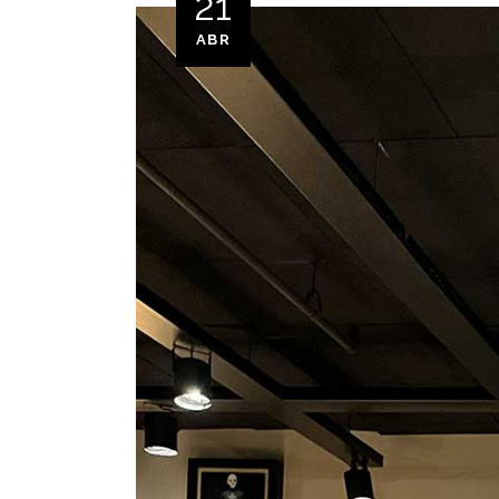
21
ABR