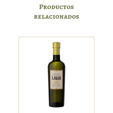
Productos
relacionados
ACEITES
Varietal: Arauco (en
tres grados distintos
de madurez).
Aceite de perfil
equilibrado y