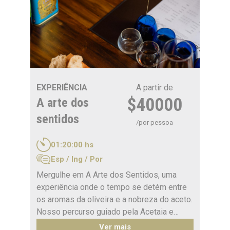
queijo azul com geleia de uva, queijo
pategrás, azeitonas, mix de frutas frescas
e tomates secos.
EXPERIÊNCIA
A partir de
$40000
A arte dos
sentidos
/por pessoa
01:20:00 hs
Esp / Ing / Por
Mergulhe em A Arte dos Sentidos, uma
experiência onde o tempo se detém entre
os aromas da oliveira e a nobreza do aceto.
Nosso percurso guiado pela Acetaia e
Olivícola Laur convida você a descobrir a
Ver mais