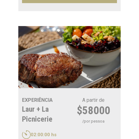
essência de cada gota, acompanhado por
guias e sommeliers especializados em
azeite de oliva, guardiões do sabor e da
história.
A experiência culmina em uma degustação
exclusiva de quatro azeites de oliva e
quatro acetos balsâmicos: uma viagem
sensorial que desperta os sentidos e
revela os matizes mais profundos do
nosso terroir.
EXPERIÊNCIA
A partir de
$58000
Laur + La
Picnicerie
/por pessoa
02:00:00 hs