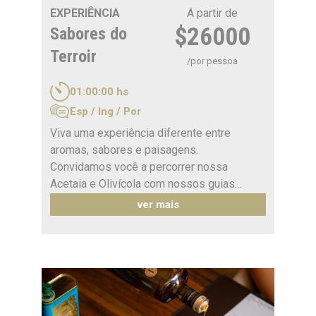
EXPERIÊNCIA
A partir de
$26000
Sabores do
Terroir
/por pessoa
01:00:00 hs
Esp / Ing / Por
Viva uma experiência diferente entre
aromas, sabores e paisagens.
Convidamos você a percorrer nossa
Acetaia e Olivícola com nossos guias
especializados, descobrindo os segredos
ver mais
por trás de nossos azeites e acetos
balsâmicos.
Após a visita, você poderá desfrutar de
uma degustação de azeites de oliva extra-
virgens e acetos balsâmicos, acompanhada
por uma seleção de pães mendocinos,