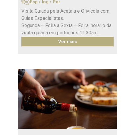
Esp / Ing / Por
Visita Guiada pela Acetaia e Olivícola com
Guias Especialistas.
Segunda – Feira a Sexta – Feira: horário da
visita guiada em português 11:30am
Segunda – Feira a Sexta – Feira: horário da
Ver mais
visita guiada em inglês 12:30am
Sábados: visita guiada em espanhol
*O preço está sujeito a modificações