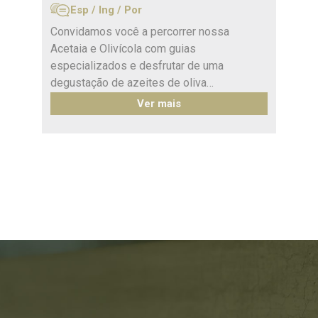
Esp / Ing / Por
Convidamos você a percorrer nossa
Acetaia e Olivícola com guias
especializados e desfrutar de uma
degustação de azeites de oliva
extravirgens e acetos balsâmicos,
Ver mais
acompanhada por uma seleção de pães
mendocinos, queijo azul com geleia de uva,
queijo pategrás, azeitonas, mix de frutas
frescas e tomates secos.
A experiência se completa com um almoço
de menu de três etapas, que inclui: